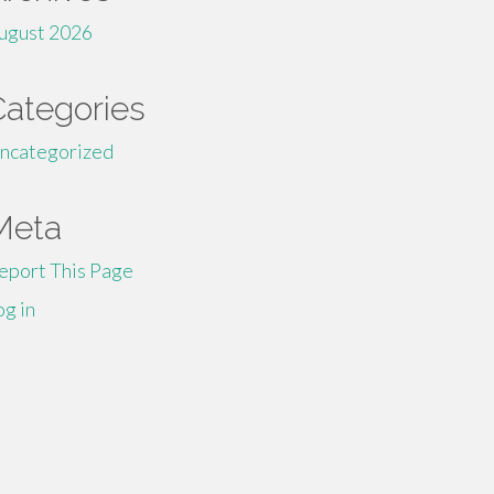
ugust 2026
Categories
ncategorized
Meta
eport This Page
og in