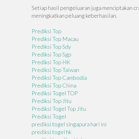
Setiap hasil pengeluaran juga menciptakan cra
meningkatkan peluang keberhasilan.
Prediksi Top
Prediksi Top Macau
Prediksi Top Sdy
Prediksi Top Sgp
Prediksi Top HK
Prediksi Top Taiwan
Prediksi Top Cambodia
Prediksi Top China
Prediksi Togel TOP
Prediksi Top Jitu
Prediksi Togel Top Jitu
Prediksi Togel
prediksi togel singapura hari ini
prediksi togel hk