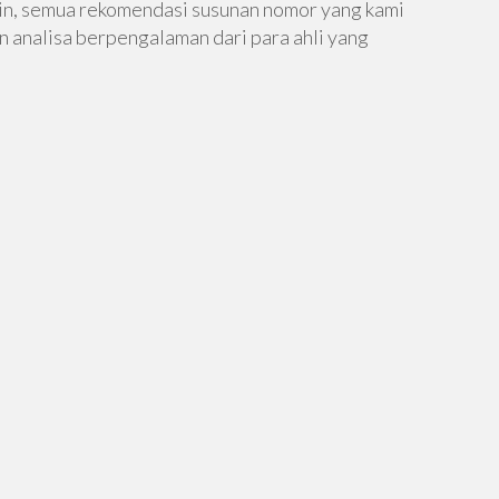
ain, semua rekomendasi susunan nomor yang kami
n analisa berpengalaman dari para ahli yang