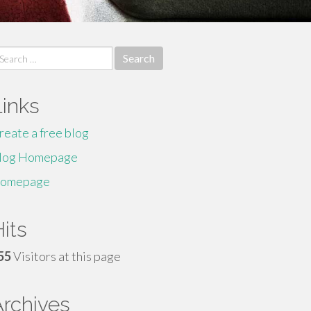
earch
r:
Links
reate a free blog
log Homepage
omepage
its
55
Visitors at this page
Archives